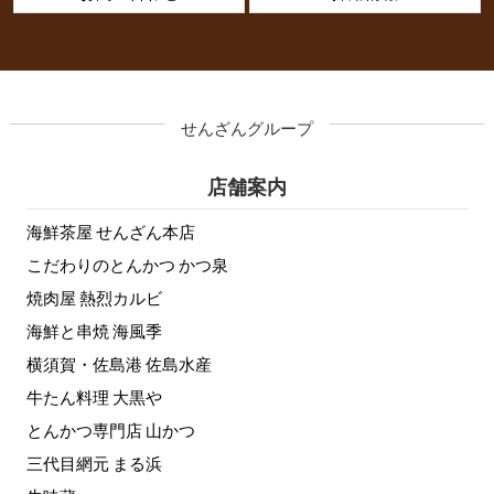
せんざんグループ
店舗案内
海鮮茶屋 せんざん本店
こだわりのとんかつ かつ泉
焼肉屋 熱烈カルビ
海鮮と串焼 海風季
横須賀・佐島港 佐島水産
牛たん料理 大黒や
とんかつ専門店 山かつ
三代目網元 まる浜