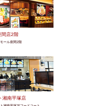
座間店2階
ンモール座間2階
ト湘南平塚店
レット湘南平塚2Fフードコート