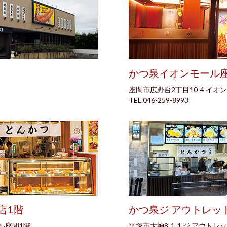
かつ泉イオンモール
座間市広野台2丁目10-4 イオ
TEL.046-259-8993
店1階
かつ泉ジ アウトレッ
ール座間1階
平塚市大神8-1-1 ジ アウト