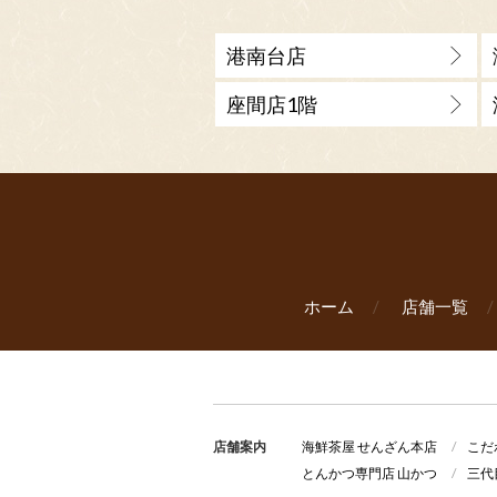
港南台店
座間店1階
ホーム
店舗一覧
店舗案内
海鮮茶屋 せんざん本店
こだ
とんかつ専門店 山かつ
三代