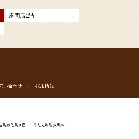
座間店2階
問い合わせ
採用情報
佐島港 佐島水産
牛たん料理 大黒や