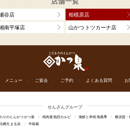
店舗一覧
瀬谷店
相模原店
湘南平塚店
山かつ トツカーナ店
メニュー
ご宴会
ご予約
よくある質問
お
せんざんグループ
わりのとんかつ かつ泉
焼肉屋 熱烈カルビ
海鮮と串焼 海風季
横須賀・
目網元 まる浜
牛味蔵