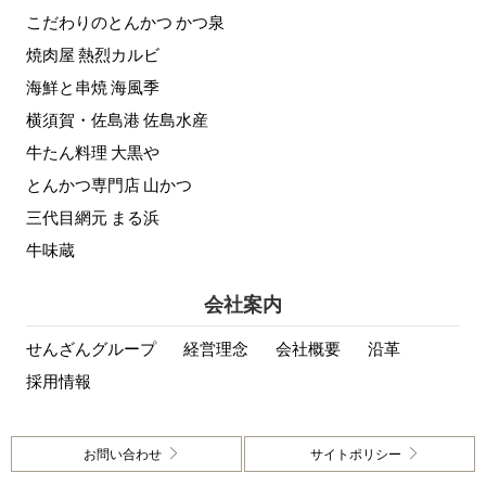
こだわりのとんかつ かつ泉
焼肉屋 熱烈カルビ
海鮮と串焼 海風季
横須賀・佐島港 佐島水産
牛たん料理 大黒や
とんかつ専門店 山かつ
三代目網元 まる浜
牛味蔵
会社案内
せんざんグループ
経営理念
会社概要
沿革
採用情報
お問い合わせ
サイトポリシー