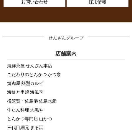
お問い合わせ
採用情報
せんざんグループ
店舗案内
海鮮茶屋 せんざん本店
こだわりのとんかつ かつ泉
焼肉屋 熱烈カルビ
海鮮と串焼 海風季
横須賀・佐島港 佐島水産
牛たん料理 大黒や
とんかつ専門店 山かつ
三代目網元 まる浜