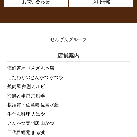
お問い合わせ
採用情報
せんざんグループ
店舗案内
海鮮茶屋 せんざん本店
こだわりのとんかつ かつ泉
焼肉屋 熱烈カルビ
海鮮と串焼 海風季
横須賀・佐島港 佐島水産
牛たん料理 大黒や
とんかつ専門店 山かつ
三代目網元 まる浜