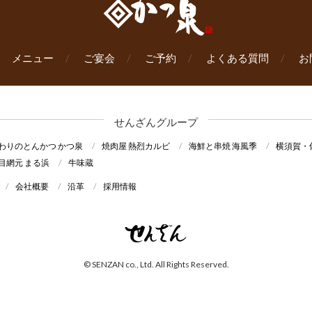
メニュー
ご宴会
ご予約
よくある質問
お
せんざんグループ
わりのとんかつ かつ泉
焼肉屋 熱烈カルビ
海鮮と串焼 海風季
横須賀・
目網元 まる浜
牛味蔵
会社概要
沿革
採用情報
© SENZAN co., Ltd. All Rights Reserved.