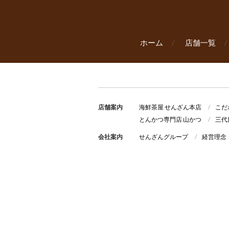
ホーム
店舗一覧
店舗案内
海鮮茶屋 せんざん本店
こだ
とんかつ専門店 山かつ
三代
会社案内
せんざんグループ
経営理念